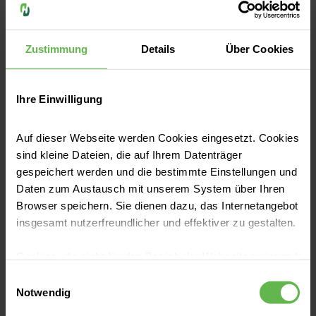
Kinder- und Jugendmedizin
Zustimmung
Details
Über Cookies
Ihr Kind ist von Geburt an in guten
Händen. Wir betreuen Kinder und
Jugendliche bei allen akuten und
Ihre Einwilligung
chronischen Krankheiten und decken
natürlich auch alle
Auf dieser Webseite werden Cookies eingesetzt. Cookies
Vorsorgeuntersuchungen ab.
sind kleine Dateien, die auf Ihrem Datenträger
gespeichert werden und die bestimmte Einstellungen und
Daten zum Austausch mit unserem System über Ihren
Browser speichern. Sie dienen dazu, das Internetangebot
insgesamt nutzerfreundlicher und effektiver zu gestalten.
Spezialisierung/ Highlights
Cookies, die nicht für den Betrieb der Webseite zwingend
notwendig sind, dürfen nur mit Ihrer Einwilligung
Einwilligungsauswahl
Früherkennungsprogramm von
eingesetzt werden.
Notwendig
Typ-1-Diabetes bei Kindern im