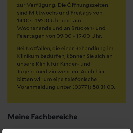
zur Verfügung. Die Öffnungszeiten
sind Mittwochs und Freitags von
14:00 - 19:00 Uhr und am
Wochenende und an Brücken- und
Feiertagen von 09:00 - 19:00 Uhr.
Bei Notfällen, die einer Behandlung im
Klinikum bedürfen, können Sie sich an
unsere Klinik für Kinder- und
Jugendmedizin wenden. Auch hier
bitten wir um eine telefonische
Voranmeldung unter (03771) 58 31 00.
Meine Fachbereiche