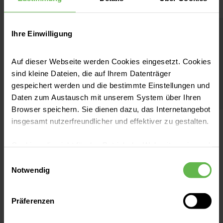
Ihre Einwilligung
Helios Arztpraxen Aue
Facharzt für Orthopädie und
Auf dieser Webseite werden Cookies eingesetzt. Cookies
Unfallchirurgie
sind kleine Dateien, die auf Ihrem Datenträger
gespeichert werden und die bestimmte Einstellungen und
Daten zum Austausch mit unserem System über Ihren
Browser speichern. Sie dienen dazu, das Internetangebot
insgesamt nutzerfreundlicher und effektiver zu gestalten.
Cookies, die nicht für den Betrieb der Webseite zwingend
notwendig sind, dürfen nur mit Ihrer Einwilligung
Einwilligungsauswahl
eingesetzt werden.
Notwendig
MVZ Aue Gartenstraße
Es steht Ihnen frei, unsere Seite mit nur den notwendigen
Präferenzen
Cookies zu benutzen, eine individuelle Auswahl
Gartenstraße 6
hinsichtlich der nicht notwendigen Cookies zu treffen
O8280 Aue - Bad Schlema