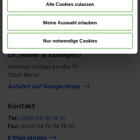
Alle Cookies zulassen
Meine Auswahl erlauben
MVZ Helios Arthropädicum GmbH &
Nur notwendige Cookies
Co. eGbR (vormals: Arthropädicum
Dr. Meier & Kollegen)
Heinrich Grüber Straße 17
12621 Berlin
Anfahrt auf Google Maps
Kontakt
Tel:
(030) 54 70 74 77
Fax:
(030) 54 70 74 78 01
E-Mail senden