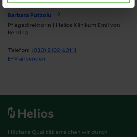
Barbara Putzolu
Pflegedirektorin | Helios Klinikum Emil von
Behring
Telefon:
(030) 8102-60111
E-Mail senden
Höchste Qualität erreichen wir durch