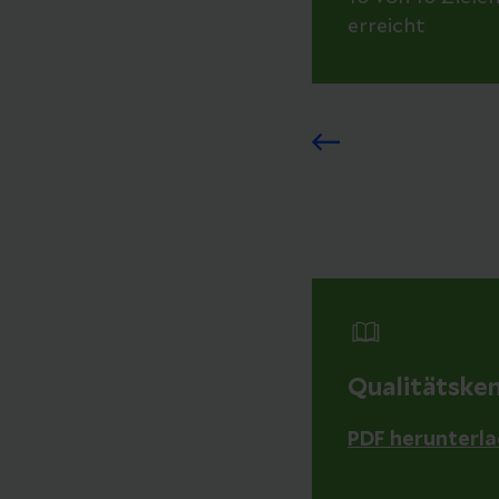
erreicht
Qualitätske
PDF herunterl