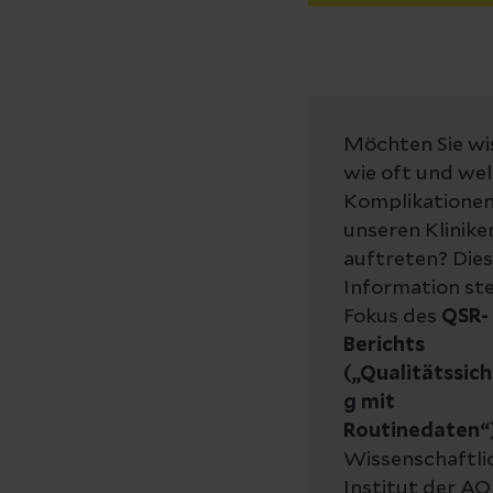
Möchten Sie wi
wie oft und we
Komplikationen
unseren Klinike
auftreten? Die
Information st
Fokus des
QSR-
Berichts
(„Qualitätssic
g mit
Routinedaten“
Wissenschaftli
Institut der A