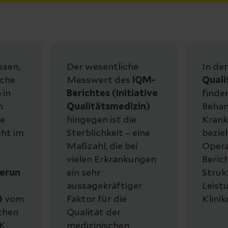
ssen,
Der wesentliche
In de
lche
Messwert des
IQM-
Quali
 in
Berichtes (Initiative
finden
n
Qualitätsmedizin)
Behan
se
hingegen ist die
Krank
eht im
Sterblichkeit – eine
bezie
Maßzahl, die bei
Opera
vielen Erkrankungen
Berich
herun
ein sehr
Struk
aussagekräftiger
Leist
)
vom
Faktor für die
Klinik
chen
Qualität der
OK.
medizinischen