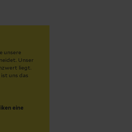
ie unsere
neidet. Unser
nzwert liegt.
 ist uns das
niken eine