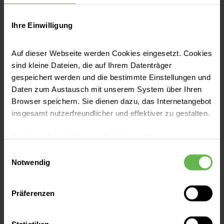
Ihre Einwilligung
Zur Auswahl stehen neben der
Hormonspirale auch der Verhütungsring, das
Auf dieser Webseite werden Cookies eingesetzt. Cookies
Verhütungspflaster, die 3-Monats-Spritze
sind kleine Dateien, die auf Ihrem Datenträger
sowie nicht-hormonelle Alternativen wie die
gespeichert werden und die bestimmte Einstellungen und
Daten zum Austausch mit unserem System über Ihren
Kupferspirale.
Browser speichern. Sie dienen dazu, das Internetangebot
insgesamt nutzerfreundlicher und effektiver zu gestalten.
Früherkennung im Blick mit
umfassender Krebsvorsorge
Cookies, die nicht für den Betrieb der Webseite zwingend
notwendig sind, dürfen nur mit Ihrer Einwilligung
Einwilligungsauswahl
Ein weiterer wichtiger Fokus der Praxis ist die
eingesetzt werden.
Notwendig
fundierte Krebsvorsorge. Frauen ab dem 20.
Es steht Ihnen frei, unsere Seite mit nur den notwendigen
Lebensjahr können jährliche gynäkologische
Präferenzen
Cookies zu benutzen, eine individuelle Auswahl
Untersuchungen durchführen lassen, die eine
hinsichtlich der nicht notwendigen Cookies zu treffen
oder durch Auswahl von „Alle Cookies akzeptieren“ in die