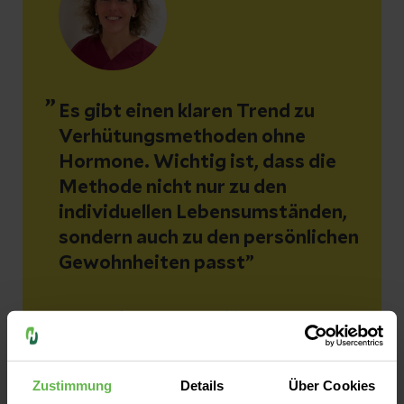
Es gibt einen klaren Trend zu
Verhütungsmethoden ohne
Hormone. Wichtig ist, dass die
Methode nicht nur zu den
individuellen Lebensumständen,
sondern auch zu den persönlichen
Gewohnheiten passt
Sina Linkermann-Brühl
Fachärztin für Gynäkologie und Geburtshilfe |
MVZ Elze Zentrum
Zustimmung
Details
Über Cookies