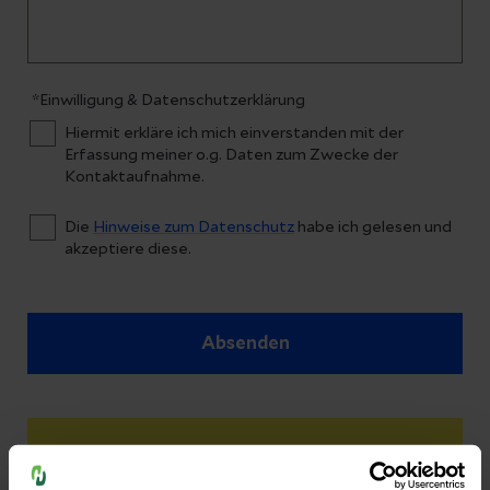
*Einwilligung & Datenschutzerklärung
Hiermit erkläre ich mich einverstanden mit der
Erfassung meiner o.g. Daten zum Zwecke der
Kontaktaufnahme.
Die
Hinweise zum Datenschutz
habe ich gelesen und
akzeptiere diese.
Absenden
Bitte beachten Sie