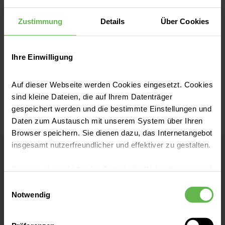
Es kann derzeit bis zu 30 Sekunden
Zustimmung
Details
Über Cookies
dauern bis Ihre Terminanfrage
abgesendet wird. Bitte schließen Sie
diese Seite solange nicht, bis sich eine
Ihre Einwilligung
Bestätigungsseite öffnet. Wir
bedanken uns für Ihre Geduld.
Auf dieser Webseite werden Cookies eingesetzt. Cookies
sind kleine Dateien, die auf Ihrem Datenträger
gespeichert werden und die bestimmte Einstellungen und
Daten zum Austausch mit unserem System über Ihren
Browser speichern. Sie dienen dazu, das Internetangebot
insgesamt nutzerfreundlicher und effektiver zu gestalten.
MVZ Goltzstraße
Cookies, die nicht für den Betrieb der Webseite zwingend
notwendig sind, dürfen nur mit Ihrer Einwilligung
Gastroenterologie
Einwilligungsauswahl
eingesetzt werden.
Notwendig
Kontakt
Es steht Ihnen frei, unsere Seite mit nur den notwendigen