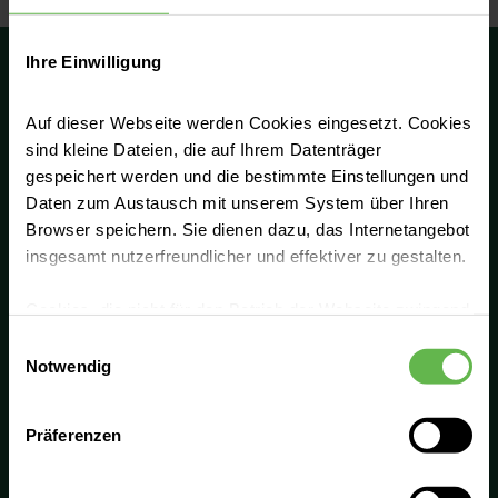
Ihre Einwilligung
Auf dieser Webseite werden Cookies eingesetzt. Cookies
sind kleine Dateien, die auf Ihrem Datenträger
Höchste Qualität erreichen wir durch
gespeichert werden und die bestimmte Einstellungen und
Professionalität und enge Zusammenarbeit.
Daten zum Austausch mit unserem System über Ihren
Deshalb tauschen wir uns in unserem
Browser speichern. Sie dienen dazu, das Internetangebot
Netzwerk aus und entwickeln uns fachlich
insgesamt nutzerfreundlicher und effektiver zu gestalten.
konsequent weiter. Gemeinsam bieten wir die
Cookies, die nicht für den Betrieb der Webseite zwingend
beste Lösung für unsere Patient:innen. Mit
notwendig sind, dürfen nur mit Ihrer Einwilligung
Einwilligungsauswahl
unseren gebündelten Stärken und unserem
eingesetzt werden.
Notwendig
Fachwissen bieten wir eine vollumfängliche
Versorgung in jeder Lebenslage.
Es steht Ihnen frei, unsere Seite mit nur den notwendigen
Präferenzen
Cookies zu benutzen, eine individuelle Auswahl
Hotline
hinsichtlich der nicht notwendigen Cookies zu treffen
oder durch Auswahl von „Alle Cookies akzeptieren“ in die