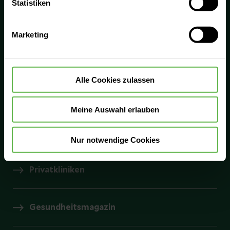
0800 - Medizin
Statistiken
Verwendung aller Cookies einzuwilligen. Ihre
0800 6334946
Auswahlentscheidung können Sie jederzeit ändern oder
Marketing
widerrufen.
Kliniken
Alle Cookies zulassen
Helios Ambulant
Meine Auswahl erlauben
Prevention Center
Nur notwendige Cookies
Privatkliniken
Gesundheitsmagazin