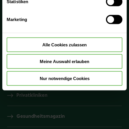
0800 - Medizin
Statistiken
Verwendung aller Cookies einzuwilligen. Ihre
0800 6334946
Auswahlentscheidung können Sie jederzeit ändern oder
Marketing
widerrufen.
Kliniken
Alle Cookies zulassen
Helios Ambulant
Meine Auswahl erlauben
Prevention Center
Nur notwendige Cookies
Privatkliniken
Gesundheitsmagazin