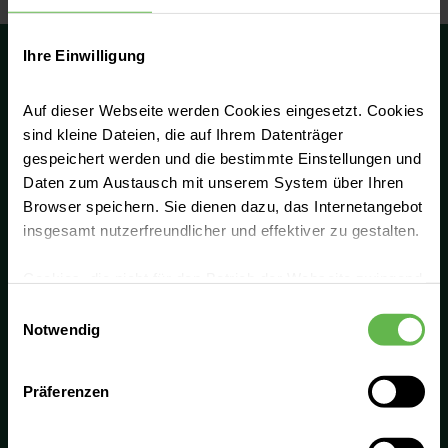
Ihre Einwilligung
Auf dieser Webseite werden Cookies eingesetzt. Cookies
sind kleine Dateien, die auf Ihrem Datenträger
Höchste Qualität erreichen wir durch
gespeichert werden und die bestimmte Einstellungen und
Professionalität und enge Zusammenarbeit.
Daten zum Austausch mit unserem System über Ihren
Deshalb tauschen wir uns in unserem
Browser speichern. Sie dienen dazu, das Internetangebot
Netzwerk aus und entwickeln uns fachlich
insgesamt nutzerfreundlicher und effektiver zu gestalten.
konsequent weiter. Gemeinsam bieten wir die
Cookies, die nicht für den Betrieb der Webseite zwingend
beste Lösung für unsere Patient:innen. Mit
notwendig sind, dürfen nur mit Ihrer Einwilligung
Einwilligungsauswahl
unseren gebündelten Stärken und unserem
eingesetzt werden.
Notwendig
Fachwissen bieten wir eine vollumfängliche
Versorgung in jeder Lebenslage.
Es steht Ihnen frei, unsere Seite mit nur den notwendigen
Präferenzen
Cookies zu benutzen, eine individuelle Auswahl
Hotline
hinsichtlich der nicht notwendigen Cookies zu treffen
oder durch Auswahl von „Alle Cookies akzeptieren“ in die