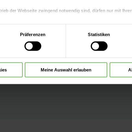
 Checklisten
trieb der Webseite zwingend notwendig sind, dürfen nur mit Ihrer
erationen
eite mit nur den notwendigen Cookies zu benutzen, eine individue
Präferenzen
Statistiken
 wir in
 treffen oder durch Auswahl von „Alle Cookies akzeptieren“ in 
ntscheidung können Sie jederzeit ändern oder widerrufen.
hre Sicherheit
sen:
ies
Meine Auswahl erlauben
A