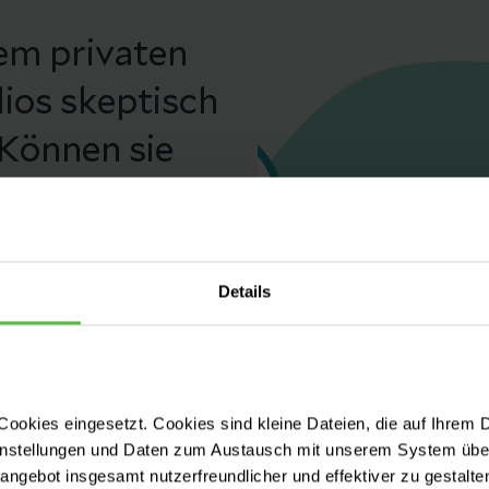
em privaten
ios skeptisch
 Können sie
izinische
: Viele Jahre
e Verwendung
Details
ermeidung von
licht gemacht
ookies eingesetzt. Cookies sind kleine Dateien, die auf Ihrem 
Kliniken
instellungen und Daten zum Austausch mit unserem System über
tangebot insgesamt nutzerfreundlicher und effektiver zu gestalte
ter deutscher