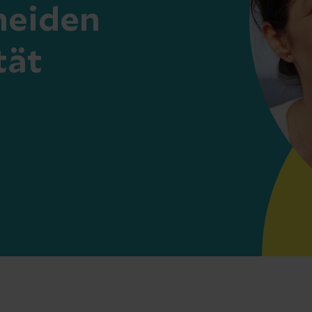
heiden
tät