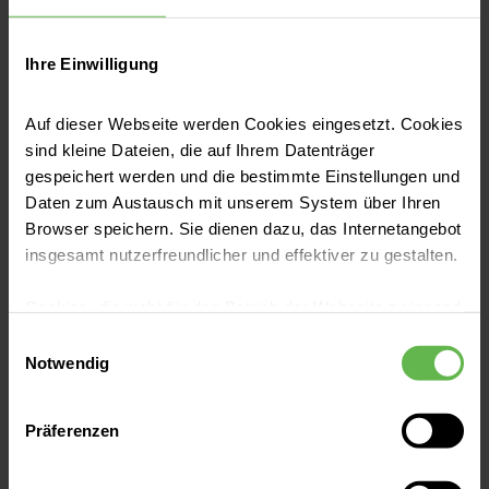
werden? Für medizinische Laien ist
es oft schwer, eine Antwort auf
Ihre Einwilligung
diese Fragen zu finden. Wir wollen
Auf dieser Webseite werden Cookies eingesetzt. Cookies
es Ihnen so leicht wie möglich
sind kleine Dateien, die auf Ihrem Datenträger
machen, unsere Qualität
gespeichert werden und die bestimmte Einstellungen und
Daten zum Austausch mit unserem System über Ihren
nachzuprüfen: Auf dieser Seite
Browser speichern. Sie dienen dazu, das Internetangebot
finden Sie gebündelt alle
insgesamt nutzerfreundlicher und effektiver zu gestalten.
Qualitätsberichte
, die Sie
Cookies, die nicht für den Betrieb der Webseite zwingend
benötigen, um sich gut informiert
notwendig sind, dürfen nur mit Ihrer Einwilligung
Einwilligungsauswahl
eingesetzt werden.
Notwendig
für eines unserer Krankenhäuser
zu entscheiden.
Es steht Ihnen frei, unsere Seite mit nur den notwendigen
Präferenzen
Cookies zu benutzen, eine individuelle Auswahl
hinsichtlich der nicht notwendigen Cookies zu treffen