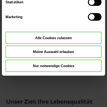
oder durch Auswahl von „Alle Cookies akzeptieren“ in die
Statistiken
Verwendung aller Cookies einzuwilligen. Ihre
Auswahlentscheidung können Sie jederzeit ändern oder
Marketing
widerrufen.
Alle Cookies zulassen
Meine Auswahl erlauben
Nur notwendige Cookies
Unser Ziel: Ihre Lebensqualität