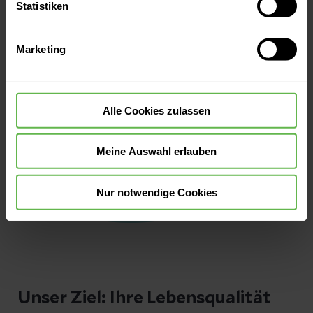
oder durch Auswahl von „Alle Cookies akzeptieren“ in die
Statistiken
Verwendung aller Cookies einzuwilligen. Ihre
Auswahlentscheidung können Sie jederzeit ändern oder
Marketing
widerrufen.
Alle Cookies zulassen
Meine Auswahl erlauben
Nur notwendige Cookies
Unser Ziel: Ihre Lebensqualität