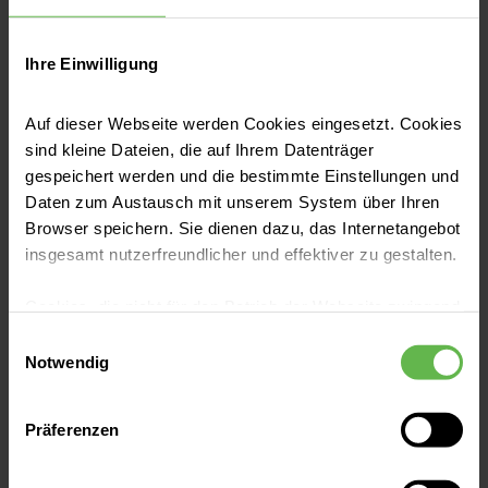
werden? Für medizinische Laien ist
es oft schwer, eine Antwort auf
Ihre Einwilligung
diese Fragen zu finden. Wir wollen
Auf dieser Webseite werden Cookies eingesetzt. Cookies
es Ihnen so leicht wie möglich
sind kleine Dateien, die auf Ihrem Datenträger
machen, unsere Qualität
gespeichert werden und die bestimmte Einstellungen und
Daten zum Austausch mit unserem System über Ihren
nachzuprüfen: Auf dieser Seite
Browser speichern. Sie dienen dazu, das Internetangebot
finden Sie gebündelt alle
insgesamt nutzerfreundlicher und effektiver zu gestalten.
Qualitätsberichte
, die Sie
Cookies, die nicht für den Betrieb der Webseite zwingend
benötigen, um sich gut informiert
notwendig sind, dürfen nur mit Ihrer Einwilligung
Einwilligungsauswahl
eingesetzt werden.
Notwendig
für eines unserer Krankenhäuser
zu entscheiden.
Es steht Ihnen frei, unsere Seite mit nur den notwendigen
Präferenzen
Cookies zu benutzen, eine individuelle Auswahl
hinsichtlich der nicht notwendigen Cookies zu treffen