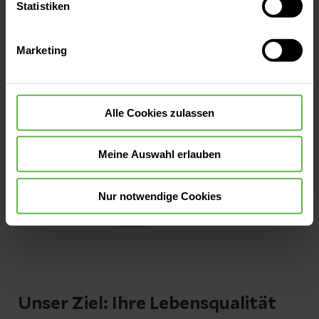
oder durch Auswahl von „Alle Cookies akzeptieren“ in die
Statistiken
Verwendung aller Cookies einzuwilligen. Ihre
Auswahlentscheidung können Sie jederzeit ändern oder
Marketing
widerrufen.
Alle Cookies zulassen
Meine Auswahl erlauben
Nur notwendige Cookies
Unser Ziel: Ihre Lebensqualität