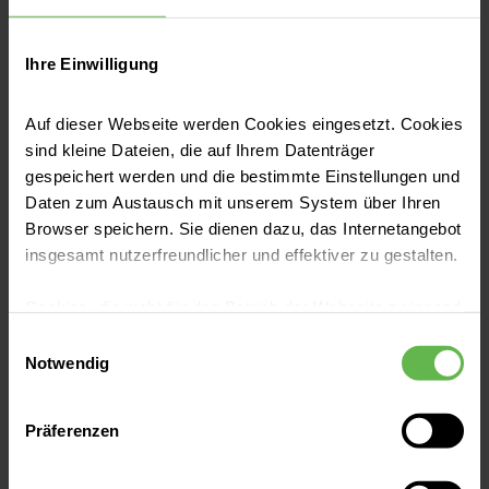
werden? Für medizinische Laien ist
es oft schwer, eine Antwort auf
Ihre Einwilligung
diese Fragen zu finden. Wir wollen
Auf dieser Webseite werden Cookies eingesetzt. Cookies
es Ihnen so leicht wie möglich
sind kleine Dateien, die auf Ihrem Datenträger
machen, unsere Qualität
gespeichert werden und die bestimmte Einstellungen und
Daten zum Austausch mit unserem System über Ihren
nachzuprüfen: Auf dieser Seite
Browser speichern. Sie dienen dazu, das Internetangebot
finden Sie gebündelt alle
insgesamt nutzerfreundlicher und effektiver zu gestalten.
Qualitätsberichte
, die Sie
Cookies, die nicht für den Betrieb der Webseite zwingend
benötigen, um sich gut informiert
notwendig sind, dürfen nur mit Ihrer Einwilligung
Einwilligungsauswahl
eingesetzt werden.
Notwendig
für eines unserer Krankenhäuser
zu entscheiden.
Es steht Ihnen frei, unsere Seite mit nur den notwendigen
Präferenzen
Cookies zu benutzen, eine individuelle Auswahl
hinsichtlich der nicht notwendigen Cookies zu treffen