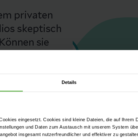
em privaten
ios skeptisch
 Können sie
izinische
: Viele Jahre
e Verwendung
Details
ermeidung von
licht gemacht
ookies eingesetzt. Cookies sind kleine Dateien, die auf Ihrem 
Kliniken
instellungen und Daten zum Austausch mit unserem System über
tangebot insgesamt nutzerfreundlicher und effektiver zu gestalte
ter deutscher