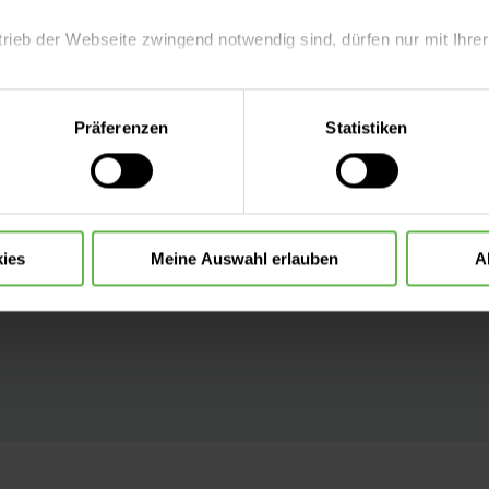
 Checklisten
trieb der Webseite zwingend notwendig sind, dürfen nur mit Ihrer
erationen
eite mit nur den notwendigen Cookies zu benutzen, eine individue
Präferenzen
Statistiken
 wir in
 treffen oder durch Auswahl von „Alle Cookies akzeptieren“ in 
ntscheidung können Sie jederzeit ändern oder widerrufen.
hre Sicherheit
sen:
ies
Meine Auswahl erlauben
A