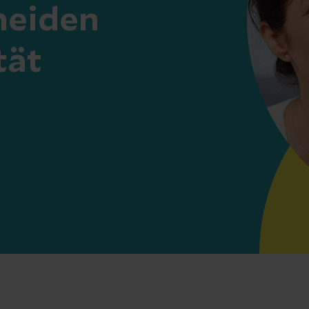
heiden
tät