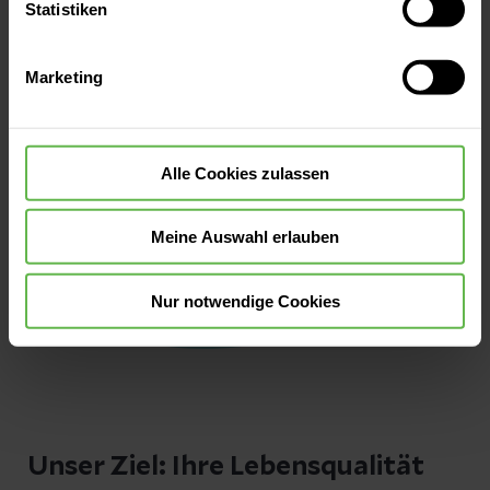
oder durch Auswahl von „Alle Cookies akzeptieren“ in die
Statistiken
Verwendung aller Cookies einzuwilligen. Ihre
Auswahlentscheidung können Sie jederzeit ändern oder
Marketing
widerrufen.
Alle Cookies zulassen
Meine Auswahl erlauben
Nur notwendige Cookies
Unser Ziel: Ihre Lebensqualität