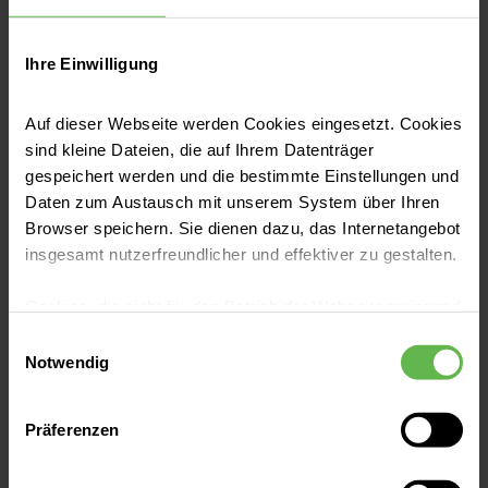
werden? Für medizinische Laien ist
es oft schwer, eine Antwort auf
Ihre Einwilligung
diese Fragen zu finden. Wir wollen
Auf dieser Webseite werden Cookies eingesetzt. Cookies
es Ihnen so leicht wie möglich
sind kleine Dateien, die auf Ihrem Datenträger
machen, unsere Qualität
gespeichert werden und die bestimmte Einstellungen und
Daten zum Austausch mit unserem System über Ihren
nachzuprüfen: Auf dieser Seite
Browser speichern. Sie dienen dazu, das Internetangebot
finden Sie gebündelt alle
insgesamt nutzerfreundlicher und effektiver zu gestalten.
Qualitätsberichte
, die Sie
Cookies, die nicht für den Betrieb der Webseite zwingend
benötigen, um sich gut informiert
notwendig sind, dürfen nur mit Ihrer Einwilligung
Einwilligungsauswahl
eingesetzt werden.
Notwendig
für eines unserer Krankenhäuser
zu entscheiden.
Es steht Ihnen frei, unsere Seite mit nur den notwendigen
Präferenzen
Cookies zu benutzen, eine individuelle Auswahl
hinsichtlich der nicht notwendigen Cookies zu treffen