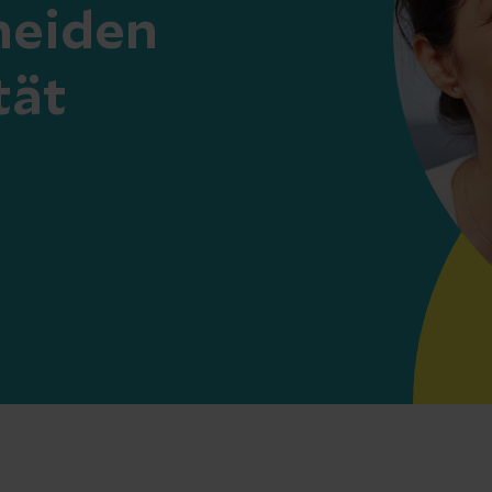
heiden
tät