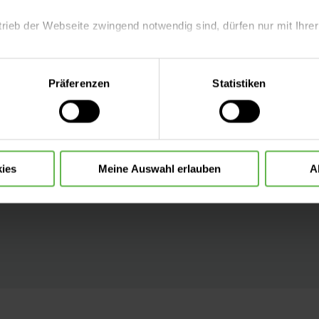
 Checklisten
trieb der Webseite zwingend notwendig sind, dürfen nur mit Ihrer
erationen
eite mit nur den notwendigen Cookies zu benutzen, eine individue
Präferenzen
Statistiken
 wir in
 treffen oder durch Auswahl von „Alle Cookies akzeptieren“ in 
ntscheidung können Sie jederzeit ändern oder widerrufen.
hre Sicherheit
sen:
ies
Meine Auswahl erlauben
A