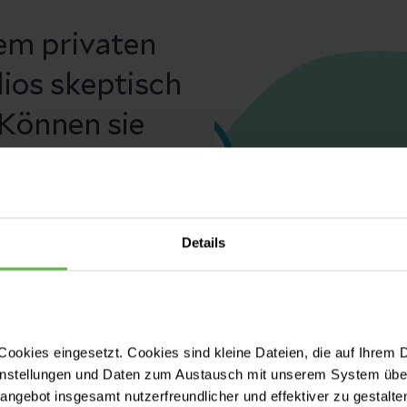
em privaten
ios skeptisch
 Können sie
izinische
: Viele Jahre
e Verwendung
Details
ermeidung von
licht gemacht
ookies eingesetzt. Cookies sind kleine Dateien, die auf Ihrem 
Kliniken
instellungen und Daten zum Austausch mit unserem System über
tangebot insgesamt nutzerfreundlicher und effektiver zu gestalte
ter deutscher