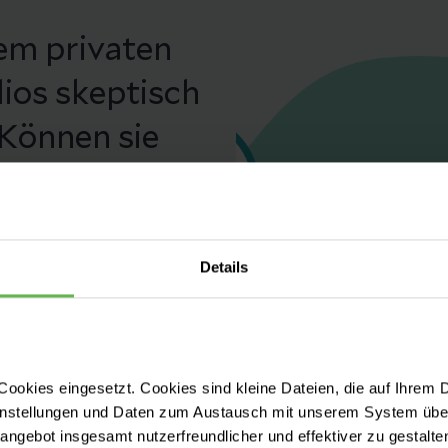
em privaten
ios skeptisch
 Können sie
izinische
: Viele Jahre
e Verwendung
Details
ermeidung von
licht gemacht
ookies eingesetzt. Cookies sind kleine Dateien, die auf Ihrem 
Kliniken
instellungen und Daten zum Austausch mit unserem System über
tangebot insgesamt nutzerfreundlicher und effektiver zu gestalte
ter deutscher