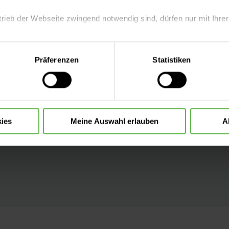
 Checklisten
trieb der Webseite zwingend notwendig sind, dürfen nur mit Ihrer
erationen
eite mit nur den notwendigen Cookies zu benutzen, eine individue
Präferenzen
Statistiken
 wir in
 treffen oder durch Auswahl von „Alle Cookies akzeptieren“ in 
ntscheidung können Sie jederzeit ändern oder widerrufen.
hre Sicherheit
sen:
ies
Meine Auswahl erlauben
A