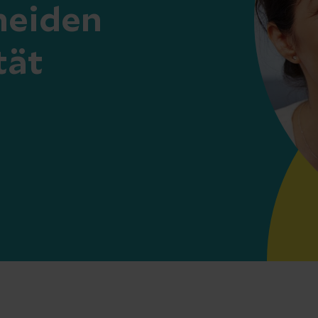
heiden
tät