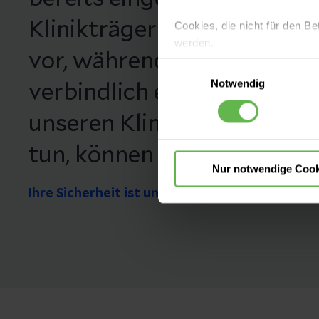
Klinikträger hat Helios die
Cookies, die nicht für den Be
werden.
vor, während und nach Op
Einwilligungsauswahl
Es steht Ihnen frei, unsere S
Notwendig
verbindlich eingeführt. Was
nicht notwendigen Cookies zu
einzuwilligen. Ihre Auswahle
unseren Kliniken alles für I
tun, können Sie hier nachle
Nur notwendige Cook
Ihre Sicherheit ist unsere Priorität