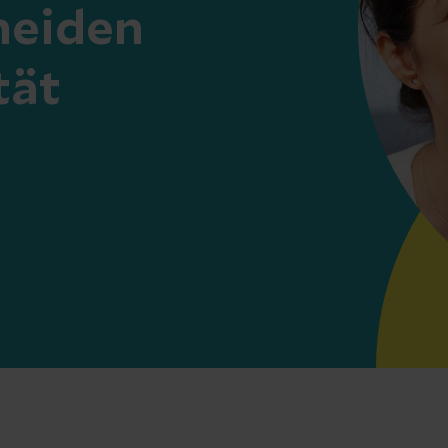
heiden
tät