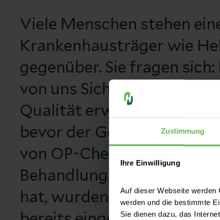
Viele Menschen stehen ein
Krankenhausträger wie Hel
gegenüber. Sie fragen sich:
von uns Sicherheit und med
Qualität erwarten? Fakt ist
bevor der Gesetzgeber di
Zustimmung
von OP-Checklisten zur V
Ihre Einwilligung
Behandlungsfehlern zur Pf
Auf dieser Webseite werden C
hat, wurden sie in unseren 
werden und die bestimmte E
Sie dienen dazu, das Interne
bereits eingesetzt. Als ers