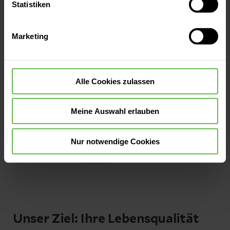
oder durch Auswahl von „Alle Cookies akzeptieren“ in die
Statistiken
Verwendung aller Cookies einzuwilligen. Ihre
Auswahlentscheidung können Sie jederzeit ändern oder
Marketing
widerrufen.
Alle Cookies zulassen
Meine Auswahl erlauben
Nur notwendige Cookies
Unser Ziel: Ihre Lebensqualität