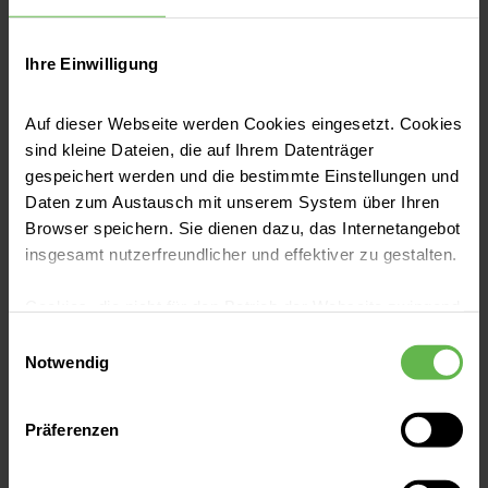
werden? Für medizinische Laien ist
es oft schwer, eine Antwort auf
Ihre Einwilligung
diese Fragen zu finden. Wir wollen
Auf dieser Webseite werden Cookies eingesetzt. Cookies
es Ihnen so leicht wie möglich
sind kleine Dateien, die auf Ihrem Datenträger
machen, unsere Qualität
gespeichert werden und die bestimmte Einstellungen und
Daten zum Austausch mit unserem System über Ihren
nachzuprüfen: Auf dieser Seite
Browser speichern. Sie dienen dazu, das Internetangebot
finden Sie gebündelt alle
insgesamt nutzerfreundlicher und effektiver zu gestalten.
Qualitätsberichte
, die Sie
Cookies, die nicht für den Betrieb der Webseite zwingend
benötigen, um sich gut informiert
notwendig sind, dürfen nur mit Ihrer Einwilligung
Einwilligungsauswahl
eingesetzt werden.
Notwendig
für eines unserer Krankenhäuser
zu entscheiden.
Es steht Ihnen frei, unsere Seite mit nur den notwendigen
Präferenzen
Cookies zu benutzen, eine individuelle Auswahl
hinsichtlich der nicht notwendigen Cookies zu treffen