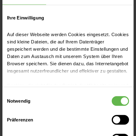
werden? Für medizinische Laien ist
es oft schwer, eine Antwort auf
Ihre Einwilligung
diese Fragen zu finden. Wir wollen
Auf dieser Webseite werden Cookies eingesetzt. Cookies
es Ihnen so leicht wie möglich
sind kleine Dateien, die auf Ihrem Datenträger
machen, unsere Qualität
gespeichert werden und die bestimmte Einstellungen und
Daten zum Austausch mit unserem System über Ihren
nachzuprüfen: Auf dieser Seite
Browser speichern. Sie dienen dazu, das Internetangebot
finden Sie gebündelt alle
insgesamt nutzerfreundlicher und effektiver zu gestalten.
Qualitätsberichte
, die Sie
Cookies, die nicht für den Betrieb der Webseite zwingend
benötigen, um sich gut informiert
notwendig sind, dürfen nur mit Ihrer Einwilligung
Einwilligungsauswahl
eingesetzt werden.
Notwendig
für eines unserer Krankenhäuser
zu entscheiden.
Es steht Ihnen frei, unsere Seite mit nur den notwendigen
Präferenzen
Cookies zu benutzen, eine individuelle Auswahl
hinsichtlich der nicht notwendigen Cookies zu treffen