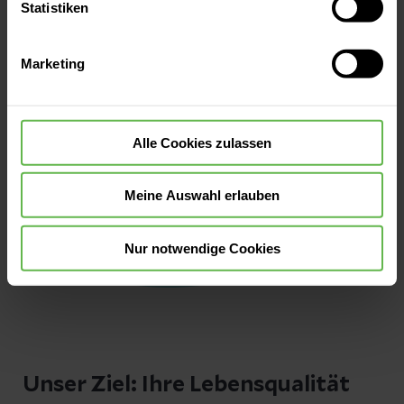
oder durch Auswahl von „Alle Cookies akzeptieren“ in die
Statistiken
Verwendung aller Cookies einzuwilligen. Ihre
Auswahlentscheidung können Sie jederzeit ändern oder
Marketing
widerrufen.
Alle Cookies zulassen
Meine Auswahl erlauben
Nur notwendige Cookies
Unser Ziel: Ihre Lebensqualität