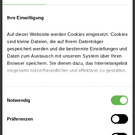
werden? Für medizinische Laien ist
es oft schwer, eine Antwort auf
Ihre Einwilligung
diese Fragen zu finden. Wir wollen
Auf dieser Webseite werden Cookies eingesetzt. Cookies
es Ihnen so leicht wie möglich
sind kleine Dateien, die auf Ihrem Datenträger
machen, unsere Qualität
gespeichert werden und die bestimmte Einstellungen und
Daten zum Austausch mit unserem System über Ihren
nachzuprüfen: Auf dieser Seite
Browser speichern. Sie dienen dazu, das Internetangebot
finden Sie gebündelt alle
insgesamt nutzerfreundlicher und effektiver zu gestalten.
Qualitätsberichte
, die Sie
Cookies, die nicht für den Betrieb der Webseite zwingend
benötigen, um sich gut informiert
notwendig sind, dürfen nur mit Ihrer Einwilligung
Einwilligungsauswahl
eingesetzt werden.
Notwendig
für eines unserer Krankenhäuser
zu entscheiden.
Es steht Ihnen frei, unsere Seite mit nur den notwendigen
Präferenzen
Cookies zu benutzen, eine individuelle Auswahl
hinsichtlich der nicht notwendigen Cookies zu treffen