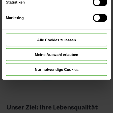
oder durch Auswahl von „Alle Cookies akzeptieren“ in die
Statistiken
Verwendung aller Cookies einzuwilligen. Ihre
Auswahlentscheidung können Sie jederzeit ändern oder
Marketing
widerrufen.
Alle Cookies zulassen
Meine Auswahl erlauben
Nur notwendige Cookies
Unser Ziel: Ihre Lebensqualität