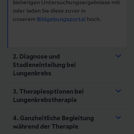
bisherigen Untersuchungsergebnisse mit
oder laden Sie diese zuvor in
unserem
Bildgebungsportal
hoch.
2. Diagnose und
Stadieneinteilung bei
Lungenkrebs
In der Regel wird eine Krebsdiagnose
3. Therapieoptionen bei
durch eine Lungenbiopsie gesichert.
Lungenkrebstherapie
Dabei wird eine kleine Gewebeprobe
In regelmäßigen interdisziplinären
entnommen, die anschließend unter dem
Tumorkonferenzen werden alle
4. Ganzheitliche Begleitung
Mikroskop untersucht wird. Mögliche
medizinischen Befunde genau geprüft,
während der Therapie
Verfahren sind:
um ein optimal auf die individuelle