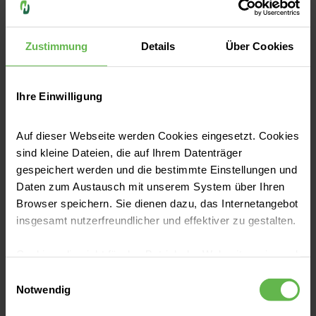
Bronchoskopie mit Roboter-
Assistenz
Zustimmung
Details
Über Cookies
Alle Vorteile und Abläufe im Video
erklärt
Ihre Einwilligung
Auf dieser Webseite werden Cookies eingesetzt. Cookies
sind kleine Dateien, die auf Ihrem Datenträger
gespeichert werden und die bestimmte Einstellungen und
Daten zum Austausch mit unserem System über Ihren
Browser speichern. Sie dienen dazu, das Internetangebot
insgesamt nutzerfreundlicher und effektiver zu gestalten.
Cookies, die nicht für den Betrieb der Webseite zwingend
notwendig sind, dürfen nur mit Ihrer Einwilligung
Einwilligungsauswahl
Übersicht: Unsere Zentren auf
eingesetzt werden.
Notwendig
einen Blick