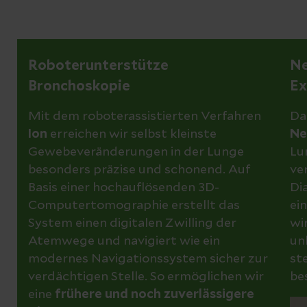
Lungentumoren ausmachen, kommt eine
zum Einsatz, zum Beispiel
PET-CT, MRT
Während der Behandlung wird der
operative Entfernung in Frage.
oder CT des
Gesundheitszustand regelmäßig
Kopfes, Skelettszintigraphie oder
kontrolliert, Therapien werden bei Bedarf
Roboterunterstütze
Ne
Medikamentöse Therapie
gezielte Röntgenaufnahmen.
angepasst und Nebenwirkungen gezielt
Bronchoskopie
Ex
Neben der Chemotherapie stehen
behandelt. Ergänzend unterstützen
Mit dem roboterassistierten Verfahren
Da
mittlerweile auch
moderne
Angebote
Ion
erreichen wir selbst kleinste
Ne
medikamentöse Therapien
zur
wie
Atemtherapie, physiotherapeutisch
Gewebeveränderungen in der Lunge
Lu
Verfügung, darunter zielgerichtete
es
besonders präzise und schonend. Auf
ve
Therapien und Immuntherapien. Diese
Training, Ernährungsberatung und psych
Basis einer hochauflösenden 3D-
Di
Wirkstoffe gelangen über die Blutbahn
osoziale Begleitung
, um Kraft,
Computertomographie erstellt das
ei
zum Tumor und bekämpfen die
Belastbarkeit und Lebensqualität zu
System einen digitalen Zwilling der
wi
Krebszellen gezielt.
erhalten oder wieder aufzubauen.
Atemwege und navigiert wie ein
un
modernes Navigationssystem sicher zur
ste
Strahlentherapie
Auch nach Abschluss einzelner
verdächtigen Stelle. So ermöglichen wir
be
Therapieabschnitte bleibt die Begleitung
eine
frühere und noch zuverlässigere
Die Strahlentherapie nutzt