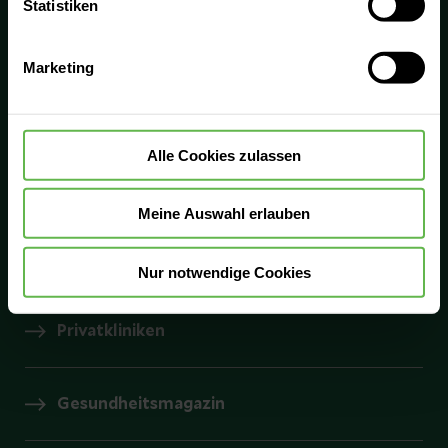
0800 - Medizin
Statistiken
Verwendung aller Cookies einzuwilligen. Ihre
0800 6334946
Auswahlentscheidung können Sie jederzeit ändern oder
Marketing
widerrufen.
Kliniken
Alle Cookies zulassen
Helios Ambulant
Meine Auswahl erlauben
Prevention Center
Nur notwendige Cookies
Privatkliniken
Gesundheitsmagazin