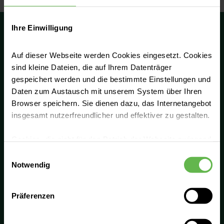
Ihre Einwilligung
Auf dieser Webseite werden Cookies eingesetzt. Cookies
sind kleine Dateien, die auf Ihrem Datenträger
Höchste Qualität erreichen wir durch
gespeichert werden und die bestimmte Einstellungen und
Professionalität und enge Zusammenarbeit.
Daten zum Austausch mit unserem System über Ihren
Deshalb tauschen wir uns in unserem
Browser speichern. Sie dienen dazu, das Internetangebot
Netzwerk aus und entwickeln uns fachlich
insgesamt nutzerfreundlicher und effektiver zu gestalten.
konsequent weiter. Gemeinsam bieten wir die
Cookies, die nicht für den Betrieb der Webseite zwingend
beste Lösung für unsere Patient:innen. Mit
notwendig sind, dürfen nur mit Ihrer Einwilligung
Einwilligungsauswahl
unseren gebündelten Stärken und unserem
eingesetzt werden.
Notwendig
Fachwissen bieten wir eine vollumfängliche
Versorgung in jeder Lebenslage.
Es steht Ihnen frei, unsere Seite mit nur den notwendigen
Präferenzen
Cookies zu benutzen, eine individuelle Auswahl
Hotline
hinsichtlich der nicht notwendigen Cookies zu treffen
oder durch Auswahl von „Alle Cookies akzeptieren“ in die