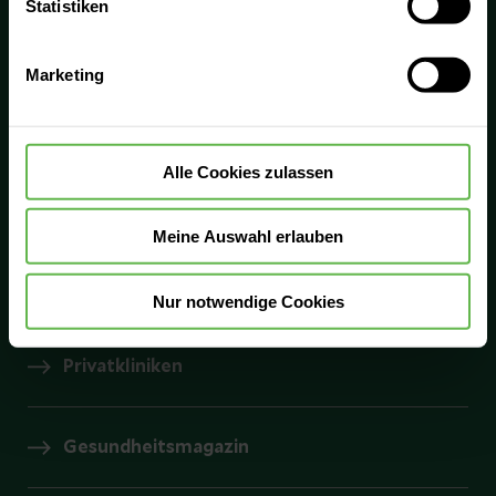
0800 - Medizin
Statistiken
Verwendung aller Cookies einzuwilligen. Ihre
0800 6334946
Auswahlentscheidung können Sie jederzeit ändern oder
Marketing
widerrufen.
Kliniken
Alle Cookies zulassen
Helios Ambulant
Meine Auswahl erlauben
Prevention Center
Nur notwendige Cookies
Privatkliniken
Gesundheitsmagazin