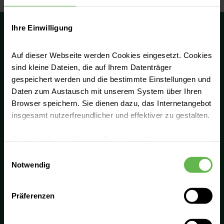
Ihre Einwilligung
Auf dieser Webseite werden Cookies eingesetzt. Cookies
sind kleine Dateien, die auf Ihrem Datenträger
Höchste Qualität erreichen wir durch
gespeichert werden und die bestimmte Einstellungen und
Professionalität und enge Zusammenarbeit.
Daten zum Austausch mit unserem System über Ihren
Deshalb tauschen wir uns in unserem
Browser speichern. Sie dienen dazu, das Internetangebot
Netzwerk aus und entwickeln uns fachlich
insgesamt nutzerfreundlicher und effektiver zu gestalten.
konsequent weiter. Gemeinsam bieten wir die
Cookies, die nicht für den Betrieb der Webseite zwingend
beste Lösung für unsere Patient:innen. Mit
notwendig sind, dürfen nur mit Ihrer Einwilligung
Einwilligungsauswahl
unseren gebündelten Stärken und unserem
eingesetzt werden.
Notwendig
Fachwissen bieten wir eine vollumfängliche
Versorgung in jeder Lebenslage.
Es steht Ihnen frei, unsere Seite mit nur den notwendigen
Präferenzen
Cookies zu benutzen, eine individuelle Auswahl
Hotline
hinsichtlich der nicht notwendigen Cookies zu treffen
oder durch Auswahl von „Alle Cookies akzeptieren“ in die