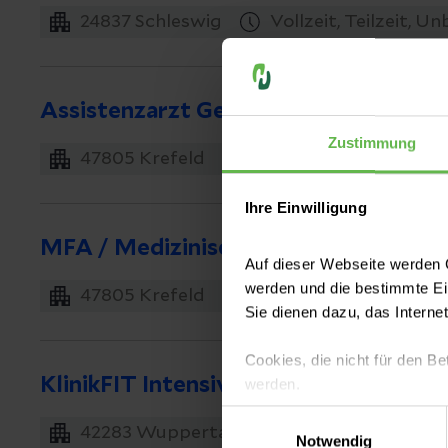
24837
Schleswig
Vollzeit, Teilzeit, Un
Assistenzarzt Gefäßchirurgie (m/w/d
Zustimmung
47805
Krefeld
Vollzeit
Ihre Einwilligung
MFA / Medizinische Fachangestellte 
Auf dieser Webseite werden C
werden und die bestimmte E
47805
Krefeld
Vollzeit, Befristet
Sie dienen dazu, das Interne
Cookies, die nicht für den Be
KlinikFIT Intensivpflege
werden.
Einwilligungsauswahl
Es steht Ihnen frei, unsere S
42283
Wuppertal
Vollzeit, Teilzeit
Notwendig