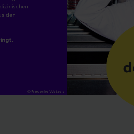
dizinischen
us den
ringt.
d
© Frederike Wetzels