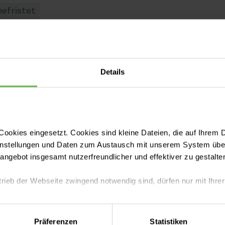
befristet
)
Details
Radiologie (m/w/d)
ookies eingesetzt. Cookies sind kleine Dateien, die auf Ihrem 
instellungen und Daten zum Austausch mit unserem System über
tangebot insgesamt nutzerfreundlicher und effektiver zu gestalte
trieb der Webseite zwingend notwendig sind, dürfen nur mit Ihrer
eite mit nur den notwendigen Cookies zu benutzen, eine individue
Präferenzen
Statistiken