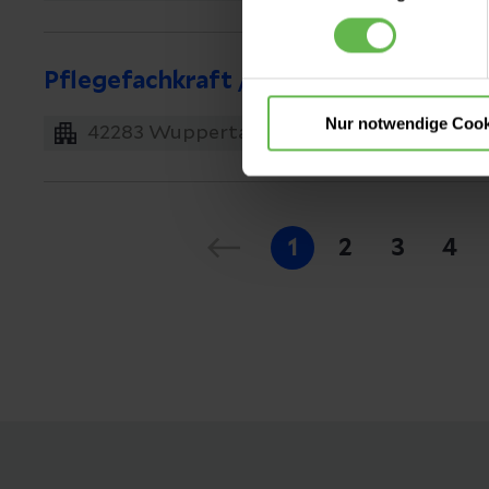
nicht notwendigen Cookies zu
einzuwilligen. Ihre Auswahle
Pflegefachkraft / Altenpfleger Inten
Nur notwendige Cook
42283
Wuppertal
Vollzeit, Teilzeit
1
2
3
4