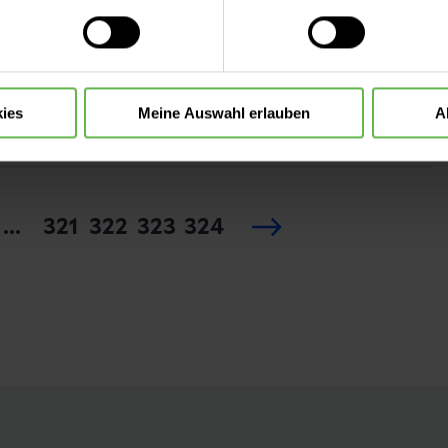
 treffen oder durch Auswahl von „Alle Cookies akzeptieren“ in 
ntscheidung können Sie jederzeit ändern oder widerrufen.
sivstation (m/w/d)
ies
Meine Auswahl erlauben
A
...
321
322
323
324