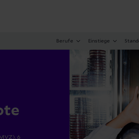
Berufe
Einstiege
Stand
ote
MVZ), 6